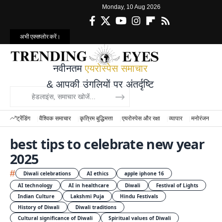
Monday, 10 Aug 2026
अभी एक्सप्लोर करें।
नवीनतम
एयरोस्पेस समाचार
& आपकी उंगलियों पर अंतर्दृष्टि
ट्रेंडिंग
वैश्विक समाचार
कृत्रिम बुद्धिमत्ता
एयरोस्पेस और रक्षा
व्यापार
मनोरंजन
वि
best tips to celebrate new year
2025
#
Diwali celebrations
AI ethics
apple iphone 16
AI technology
AI in healthcare
Diwali
Festival of Lights
Indian Culture
Lakshmi Puja
Hindu Festivals
History of Diwali
Diwali traditions
Cultural significance of Diwali
Spiritual values of Diwali