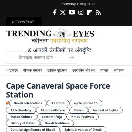
Thursday, 6 Aug 2026
अभी एक्सप्लोर करें।
नवीनतम
एयरोस्पेस समाचार
& आपकी उंगलियों पर अंतर्दृष्टि
ट्रेंडिंग
वैश्विक समाचार
कृत्रिम बुद्धिमत्ता
एयरोस्पेस और रक्षा
व्यापार
मनोरंजन
वि
Cape Canaveral Space Force
Station
#
Diwali celebrations
AI ethics
apple iphone 16
AI technology
AI in healthcare
Diwali
Festival of Lights
Indian Culture
Lakshmi Puja
Hindu Festivals
History of Diwali
Diwali traditions
Cultural significance of Diwali
Spiritual values of Diwali