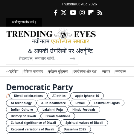
Thursday, 6 Aug 2026
अभी एक्सप्लोर करें।
नवीनतम
एयरोस्पेस समाचार
& आपकी उंगलियों पर अंतर्दृष्टि
ट्रेंडिंग
वैश्विक समाचार
कृत्रिम बुद्धिमत्ता
एयरोस्पेस और रक्षा
व्यापार
मनोरंजन
वि
Democratic Party
#
Diwali celebrations
AI ethics
apple iphone 16
AI technology
AI in healthcare
Diwali
Festival of Lights
Indian Culture
Lakshmi Puja
Hindu Festivals
History of Diwali
Diwali traditions
Cultural significance of Diwali
Spiritual values of Diwali
Regional variations of Diwali
Dussehra 2025