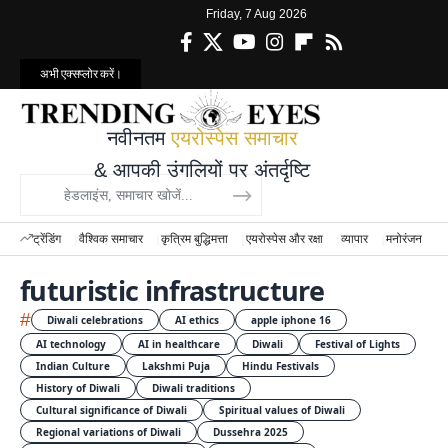
Friday, 7 Aug 2026
अभी एक्सप्लोर करें।
नवीनतम
एयरोस्पेस समाचार
& आपकी उंगलियों पर अंतर्दृष्टि
ट्रेंडिंग
वैश्विक समाचार
कृत्रिम बुद्धिमत्ता
एयरोस्पेस और रक्षा
व्यापार
मनोरंजन
वि
futuristic infrastructure
#
Diwali celebrations
AI ethics
apple iphone 16
AI technology
AI in healthcare
Diwali
Festival of Lights
Indian Culture
Lakshmi Puja
Hindu Festivals
History of Diwali
Diwali traditions
Cultural significance of Diwali
Spiritual values of Diwali
Regional variations of Diwali
Dussehra 2025