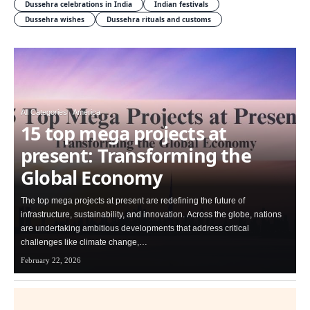
Dussehra celebrations in India
Indian festivals
Dussehra wishes
Dussehra rituals and customs
All Categories
America
15 top mega projects at
present: Transforming the
Global Economy
The top mega projects at present are redefining the future of
infrastructure, sustainability, and innovation. Across the globe, nations
are undertaking ambitious developments that address critical
challenges like climate change,…
February 22, 2026