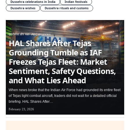
Dussehra celebrations in India
Indian festivals
Dussehra wishes
Dussehra rituals and customs
एयरोस्पेस और रक्षा
All Categories
HAL Shares After Tejas
Grounding Tumble as IAF
Freezes Tejas Fleet: Market
Sentiment, Safety Questions,
and What Lies Ahead
When news broke that the Indian Air Force had grounded its entire fleet
of Tejas light combat aircraft, traders did not wait for a detailed official
briefing. HAL Shares After…
February 23, 2026