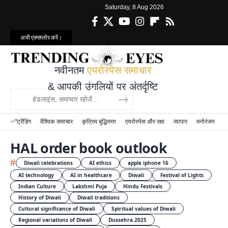
Saturday, 8 Aug 2026
अभी एक्सप्लोर करें।
नवीनतम
एयरोस्पेस समाचार
& आपकी उंगलियों पर अंतर्दृष्टि
ट्रेंडिंग
वैश्विक समाचार
कृत्रिम बुद्धिमत्ता
एयरोस्पेस और रक्षा
व्यापार
मनोरंजन
वि
HAL order book outlook
#
Diwali celebrations
AI ethics
apple iphone 16
AI technology
AI in healthcare
Diwali
Festival of Lights
Indian Culture
Lakshmi Puja
Hindu Festivals
History of Diwali
Diwali traditions
Cultural significance of Diwali
Spiritual values of Diwali
Regional variations of Diwali
Dussehra 2025