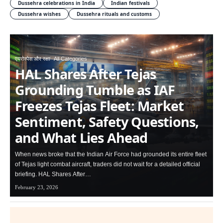
Dussehra celebrations in India
Indian festivals
Dussehra wishes
Dussehra rituals and customs
एयरोस्पेस और रक्षा
All Categories
HAL Shares After Tejas
Grounding Tumble as IAF
Freezes Tejas Fleet: Market
Sentiment, Safety Questions,
and What Lies Ahead
When news broke that the Indian Air Force had grounded its entire fleet
of Tejas light combat aircraft, traders did not wait for a detailed official
briefing. HAL Shares After…
February 23, 2026