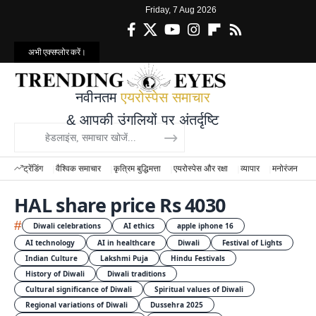
Friday, 7 Aug 2026
अभी एक्सप्लोर करें।
नवीनतम
एयरोस्पेस समाचार
& आपकी उंगलियों पर अंतर्दृष्टि
ट्रेंडिंग
वैश्विक समाचार
कृत्रिम बुद्धिमत्ता
एयरोस्पेस और रक्षा
व्यापार
मनोरंजन
वि
HAL share price Rs 4030
#
Diwali celebrations
AI ethics
apple iphone 16
AI technology
AI in healthcare
Diwali
Festival of Lights
Indian Culture
Lakshmi Puja
Hindu Festivals
History of Diwali
Diwali traditions
Cultural significance of Diwali
Spiritual values of Diwali
Regional variations of Diwali
Dussehra 2025