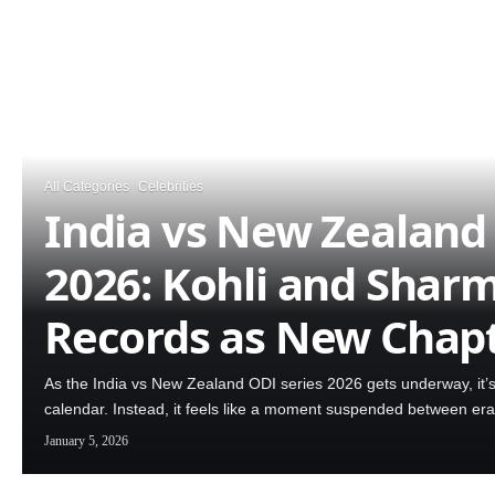
All Categories
Celebrities
India vs New Zealand
2026: Kohli and Shar
Records as New Chapt
As the India vs New Zealand ODI series 2026 gets underway, it’s 
calendar. Instead, it feels like a moment suspended between e
January 5, 2026