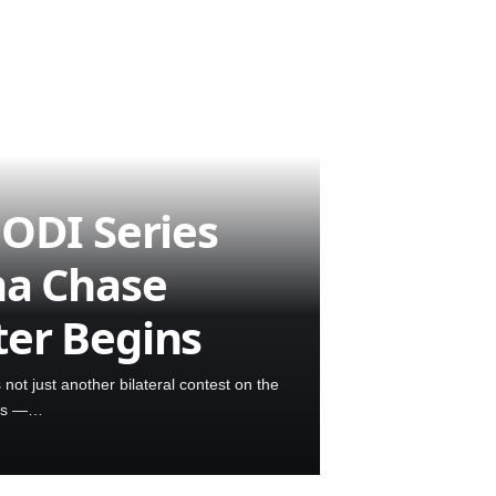
 ODI Series
ma Chase
er Begins
not just another bilateral contest on the
ras —…