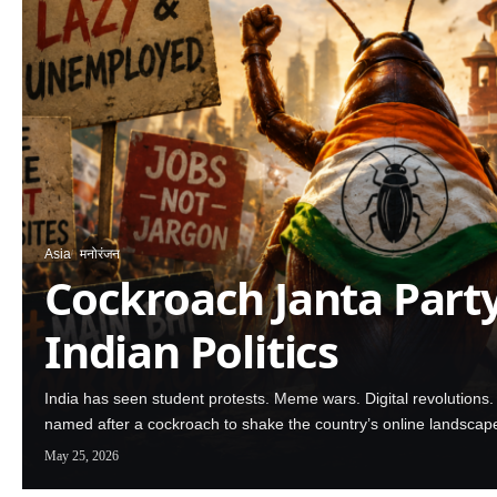
Asia
मनोरंजन
Cockroach Janta Part
Indian Politics
India has seen student protests. Meme wars. Digital revolutions
named after a cockroach to shake the country’s online landscap
May 25, 2026