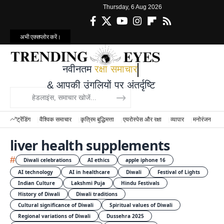
Thursday, 6 Aug 2026
अभी एक्सप्लोर करें।
नवीनतम
रक्षा समाचार
& आपकी उंगलियों पर अंतर्दृष्टि
ट्रेंडिंग
वैश्विक समाचार
कृत्रिम बुद्धिमत्ता
एयरोस्पेस और रक्षा
व्यापार
मनोरंजन
वि
liver health supplements
#
Diwali celebrations
AI ethics
apple iphone 16
AI technology
AI in healthcare
Diwali
Festival of Lights
Indian Culture
Lakshmi Puja
Hindu Festivals
History of Diwali
Diwali traditions
Cultural significance of Diwali
Spiritual values of Diwali
Regional variations of Diwali
Dussehra 2025