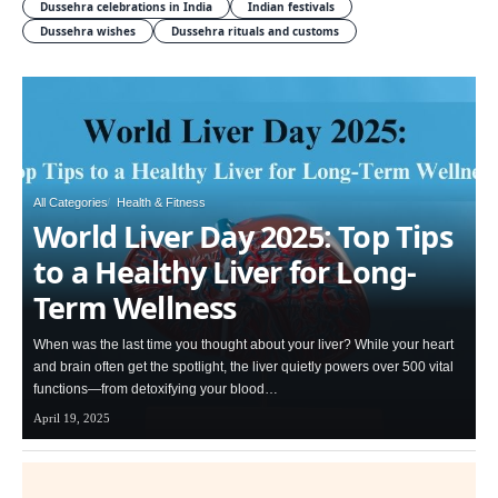
Dussehra celebrations in India
Indian festivals
Dussehra wishes
Dussehra rituals and customs
All Categories
Health & Fitness
World Liver Day 2025: Top Tips
to a Healthy Liver for Long-
Term Wellness
When was the last time you thought about your liver? While your heart
and brain often get the spotlight, the liver quietly powers over 500 vital
functions—from detoxifying your blood…
April 19, 2025