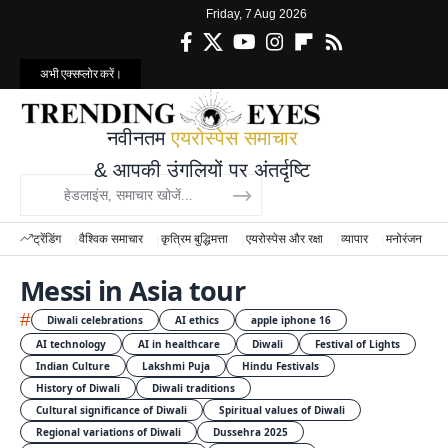
Friday, 7 Aug 2026
अभी एक्सप्लोर करें।
नवीनतम
एयरोस्पेस समाचार
& आपकी उंगलियों पर अंतर्दृष्टि
ट्रेंडिंग
वैश्विक समाचार
कृत्रिम बुद्धिमत्ता
एयरोस्पेस और रक्षा
व्यापार
मनोरंजन
वि
Messi in Asia tour
#
Diwali celebrations
AI ethics
apple iphone 16
AI technology
AI in healthcare
Diwali
Festival of Lights
Indian Culture
Lakshmi Puja
Hindu Festivals
History of Diwali
Diwali traditions
Cultural significance of Diwali
Spiritual values of Diwali
Regional variations of Diwali
Dussehra 2025