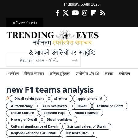
Thursday, 6 Aug 2026
अभी एक्सप्लोर करें।
नवीनतम
एयरोस्पेस समाचार
& आपकी उंगलियों पर अंतर्दृष्टि
ट्रेंडिंग
वैश्विक समाचार
कृत्रिम बुद्धिमत्ता
एयरोस्पेस और रक्षा
व्यापार
मनोरंजन
वि
new F1 teams analysis
#
Diwali celebrations
AI ethics
apple iphone 16
AI technology
AI in healthcare
Diwali
Festival of Lights
Indian Culture
Lakshmi Puja
Hindu Festivals
History of Diwali
Diwali traditions
Cultural significance of Diwali
Spiritual values of Diwali
Regional variations of Diwali
Dussehra 2025